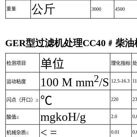
公斤
重量
3000
4500
GER型过滤机处理CC40﹟柴
单位
检测项目
理化指标
2
100 М mm
/S
12.5-16.3
11
运动粘度
℃
220
2
闪点（开口）≥
mgkoH/g
2.0
0,
酸值
≤
< =
0.01
0.
机械杂质≤