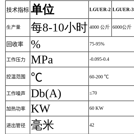
单位
技术指标
LGUER-2
LGUER-3
每8-10小时
生产量
4000 公斤
6000公斤
%
回收率
75-95%
MPa
-0.095-0.4
工作压力
℃
控温范围
60-200
℃
Db(A)
≤
70
工作噪声
KW
60 KW
加热功率
毫米
42
进出管径