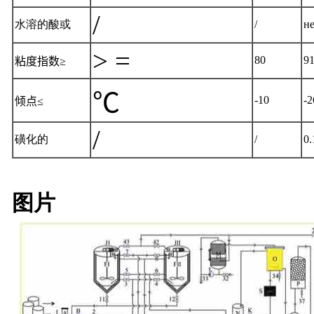
/
水溶的酸或
/
н
> =
80
9
粘度指数≥
℃
-10
-2
倾点≤
/
磺化的
/
0.
图片