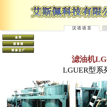
汉 语 语 言
滤油机LG
L
GUER
型系